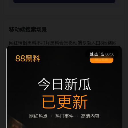
移动端搜索场景
网红情侣黑料不打烊黑料合集移动端专题入口8围绕网
红情侣黑料不打烊与黑料合集展开，页面按照移动端浏
跳过广告 00:55
览习惯整理标题、描述、图片和站内推荐。用户进入页
面后，可以先通过摘要了解主题，再通过栏目入口查看
同类内容，最后通过上一篇、下一篇和热门推荐继续浏
览。本页强调内容归集和主题一致性，避免无关关键词
堆砌，也避免多个站点同步发布完全相同的标题。图片
说明、文件名、alt 和 title 均围绕主关键词、栏目词和
文章标题生成，便于搜索引擎理解页面主题。后续采集
时将继续执行远程图片本地化、坏图默认图兜底、标题
重复过滤和 descrip