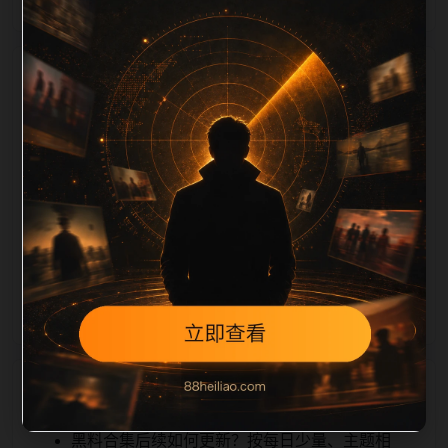
栏目内容归集
tion 长度检查。栏目内容按每日少量新增的方式持续扩
展，每篇保留相关问题、站内推荐和清晰的层级路径，
减少用户反复返回搜索页。第48篇作为本栏目的初始建
设内容，主要用于补齐栏目深度、稳定内链结构，并为
后续专题聚合提供可点击入口。如果后续发现页面缺
图、标题过短、描述为空或正文不足，将进入每日
SEO 检查清单自动修正。
相关问题
黑料合集后续如何更新？按每日少量、主题相