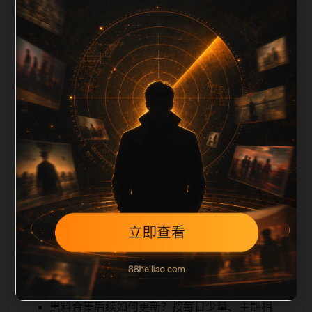
栏目内容归集
tion 长度检查。栏目内容按每日少量新增的方式持续扩
展，每篇保留相关问题、站内推荐和清晰的层级路径，
减少用户反复返回搜索页。第47篇作为本栏目的初始建
设内容，主要用于补齐栏目深度、稳定内链结构，并为
后续专题聚合提供可点击入口。如果后续发现页面缺
图、标题过短、描述为空或正文不足，将进入每日
SEO 检查清单自动修正。
相关问题
黑料合集后续如何更新？按每日少量、主题相