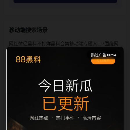
移动端搜索场景
网红情侣黑料不打烊黑料合集移动端专题入口7围绕网
红情侣黑料不打烊与黑料合集展开，页面按照移动端浏
跳过广告 00:54
览习惯整理标题、描述、图片和站内推荐。用户进入页
面后，可以先通过摘要了解主题，再通过栏目入口查看
同类内容，最后通过上一篇、下一篇和热门推荐继续浏
览。本页强调内容归集和主题一致性，避免无关关键词
堆砌，也避免多个站点同步发布完全相同的标题。图片
说明、文件名、alt 和 title 均围绕主关键词、栏目词和
文章标题生成，便于搜索引擎理解页面主题。后续采集
时将继续执行远程图片本地化、坏图默认图兜底、标题
重复过滤和 descrip