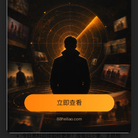
栏目内容归集
tion 长度检查。栏目内容按每日少量新增的方式持续扩
展，每篇保留相关问题、站内推荐和清晰的层级路径，
减少用户反复返回搜索页。第6篇作为本栏目的初始建
设内容，主要用于补齐栏目深度、稳定内链结构，并为
后续专题聚合提供可点击入口。如果后续发现页面缺
图、标题过短、描述为空或正文不足，将进入每日
SEO 检查清单自动修正。
相关问题
今日黑料后续如何更新？按每日少量、主题相