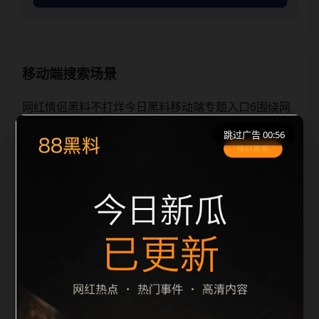
移动端搜索场景
网红情侣黑料不打烊今日黑料移动端专题入口6围绕网
红情侣黑料不打烊与今日黑料展开，页面按照移动端浏
跳过广告 00:56
览习惯整理标题、描述、图片和站内推荐。用户进入页
面后，可以先通过摘要了解主题，再通过栏目入口查看
同类内容，最后通过上一篇、下一篇和热门推荐继续浏
览。本页强调内容归集和主题一致性，避免无关关键词
堆砌，也避免多个站点同步发布完全相同的标题。图片
说明、文件名、alt 和 title 均围绕主关键词、栏目词和
文章标题生成，便于搜索引擎理解页面主题。后续采集
时将继续执行远程图片本地化、坏图默认图兜底、标题
重复过滤和 descrip