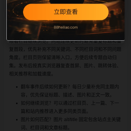
相关问题与推荐
顺着栏目继续浏览。同站连续更新时避免重复标题和重
复首段，优先补充不同关键词、不同栏目词和不同问题
角度。栏目页则保留清晰入口，方便后续专题自动归
集。发布后按真实浏览器复查首屏、图片、跳转体验、
相关推荐和加载速度。
翻车事件后续如何更新？每日少量补充同主题内
容，优先保证标题、描述、图片和正文一致。
如何继续浏览？可以通过栏目页、上一篇、下一
篇和站内推荐进入更多同类页面。
图片如何匹配？图片 alt/title 固定包含站点主关键
词、栏目词和文章标题。