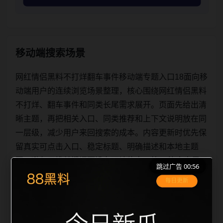
移动端搜索场景
网红情侣黑料不打烊翻车事件移动端专题入口18面向移
动端用户的连续浏览场景整理，核心围绕网红情侣黑料
不打烊、翻车事件和同类长尾需求展开。页面先给出清
晰主题，再把相关入口、同类推荐和上下文说明放在同
一层级，减少用户来回搜索的成本。内容更新时优先保
留真实可点击入口、稳定标题、明确描述和本地主题
图，避免只堆关键词而没有可读信息。第18篇内容用于
跳过广告 00:55
补齐栏目深度，同时帮助 sitemap、栏目页、首页推荐
形成更自然的内链关系。图片说明统一绑定站点主关键
词、栏目词和文章标题，让搜索引擎能够从标题、正
文、图片 alt、title 之