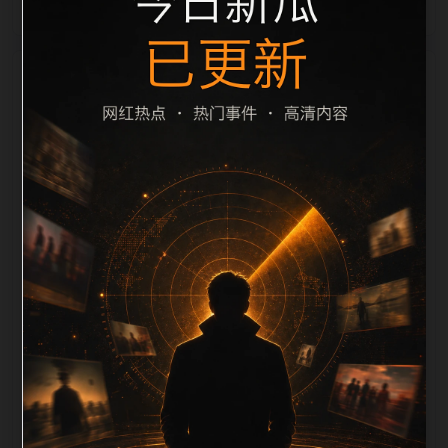
栏目内容归集
间识别一致主题。后续每日采集时，建议继续执行远程
图片本地化、坏图默认图兜底、标题去重和 description
长度过滤。如果同一主题下有多个相近页面，应通过不
同角度补充事件背景、访问场景、相关问题或专题入
口，降低站群页面之间的重复感。页面底部保留同类推
荐、上一篇下一篇和 sitemap 入口，保证重要页面点击
深度尽量控制在三次以内。正文维护时可按用户搜索路
径补充三类信息：入口是否稳定、同栏目还有哪些可继
续阅读、移动端打开时图片和摘要是否一致。每次新增
内容后同步检查标题、description、canonical、主题
图、alt、title和推荐链接，确保页面既能被搜索引擎理
解，也能让真实用户