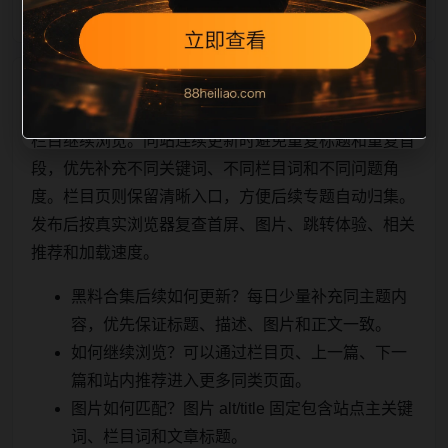
相关问题与推荐
栏目继续浏览。同站连续更新时避免重复标题和重复首
段，优先补充不同关键词、不同栏目词和不同问题角
度。栏目页则保留清晰入口，方便后续专题自动归集。
发布后按真实浏览器复查首屏、图片、跳转体验、相关
推荐和加载速度。
黑料合集后续如何更新？每日少量补充同主题内
容，优先保证标题、描述、图片和正文一致。
如何继续浏览？可以通过栏目页、上一篇、下一
篇和站内推荐进入更多同类页面。
图片如何匹配？图片 alt/title 固定包含站点主关键
词、栏目词和文章标题。