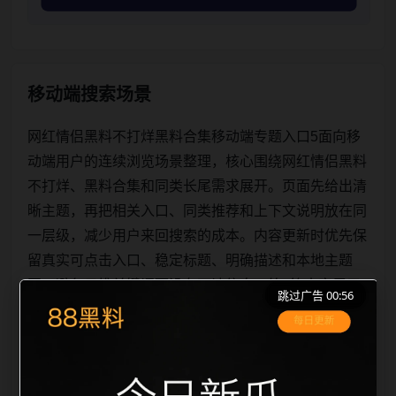
移动端搜索场景
网红情侣黑料不打烊黑料合集移动端专题入口5面向移
动端用户的连续浏览场景整理，核心围绕网红情侣黑料
不打烊、黑料合集和同类长尾需求展开。页面先给出清
晰主题，再把相关入口、同类推荐和上下文说明放在同
一层级，减少用户来回搜索的成本。内容更新时优先保
留真实可点击入口、稳定标题、明确描述和本地主题
图，避免只堆关键词而没有可读信息。第5篇内容用于
跳过广告 00:56
补齐栏目深度，同时帮助 sitemap、栏目页、首页推荐
形成更自然的内链关系。图片说明统一绑定站点主关键
词、栏目词和文章标题，让搜索引擎能够从标题、正
文、图片 alt、title 之间识