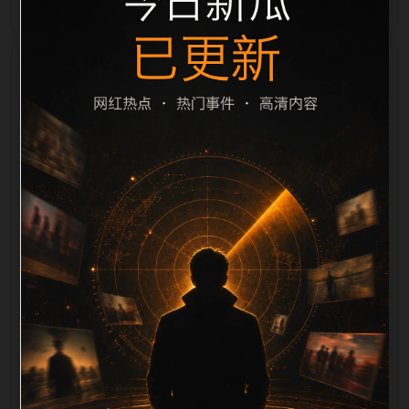
栏目内容归集
别一致主题。后续每日采集时，建议继续执行远程图片
本地化、坏图默认图兜底、标题去重和 description 长
度过滤。如果同一主题下有多个相近页面，应通过不同
角度补充事件背景、访问场景、相关问题或专题入口，
降低站群页面之间的重复感。页面底部保留同类推荐、
上一篇下一篇和 sitemap 入口，保证重要页面点击深度
尽量控制在三次以内。正文维护时可按用户搜索路径补
充三类信息：入口是否稳定、同栏目还有哪些可继续阅
读、移动端打开时图片和摘要是否一致。每次新增内容
后同步检查标题、description、canonical、主题图、
alt、title和推荐链接，确保页面既能被搜索引擎理解，
也能让真实用户顺着