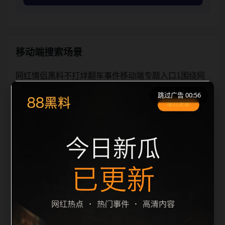
移动端搜索场景
网红情侣黑料不打烊翻车事件移动端专题入口1围绕网
红情侣黑料不打烊与翻车事件展开，页面按照移动端浏
跳过广告 00:56
览习惯整理标题、描述、图片和站内推荐。用户进入页
面后，可以先通过摘要了解主题，再通过栏目入口查看
同类内容，最后通过上一篇、下一篇和热门推荐继续浏
览。本页强调内容归集和主题一致性，避免无关关键词
堆砌，也避免多个站点同步发布完全相同的标题。图片
说明、文件名、alt 和 title 均围绕主关键词、栏目词和
文章标题生成，便于搜索引擎理解页面主题。后续采集
时将继续执行远程图片本地化、坏图默认图兜底、标题
重复过滤和 descrip