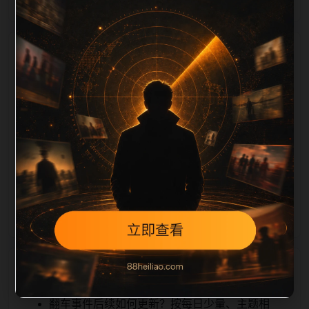
栏目内容归集
tion 长度检查。栏目内容按每日少量新增的方式持续扩
展，每篇保留相关问题、站内推荐和清晰的层级路径，
减少用户反复返回搜索页。第31篇作为本栏目的初始建
设内容，主要用于补齐栏目深度、稳定内链结构，并为
后续专题聚合提供可点击入口。如果后续发现页面缺
图、标题过短、描述为空或正文不足，将进入每日
SEO 检查清单自动修正。
相关问题
翻车事件后续如何更新？按每日少量、主题相