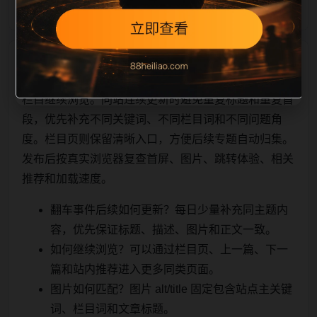
相关问题与推荐
栏目继续浏览。同站连续更新时避免重复标题和重复首
段，优先补充不同关键词、不同栏目词和不同问题角
度。栏目页则保留清晰入口，方便后续专题自动归集。
发布后按真实浏览器复查首屏、图片、跳转体验、相关
推荐和加载速度。
翻车事件后续如何更新？每日少量补充同主题内
容，优先保证标题、描述、图片和正文一致。
如何继续浏览？可以通过栏目页、上一篇、下一
篇和站内推荐进入更多同类页面。
图片如何匹配？图片 alt/title 固定包含站点主关键
词、栏目词和文章标题。