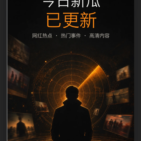
栏目内容归集
别一致主题。后续每日采集时，建议继续执行远程图片
本地化、坏图默认图兜底、标题去重和 description 长
度过滤。如果同一主题下有多个相近页面，应通过不同
角度补充事件背景、访问场景、相关问题或专题入口，
降低站群页面之间的重复感。页面底部保留同类推荐、
上一篇下一篇和 sitemap 入口，保证重要页面点击深度
尽量控制在三次以内。正文维护时可按用户搜索路径补
充三类信息：入口是否稳定、同栏目还有哪些可继续阅
读、移动端打开时图片和摘要是否一致。每次新增内容
后同步检查标题、description、canonical、主题图、
alt、title和推荐链接，确保页面既能被搜索引擎理解，
也能让真实用户顺着