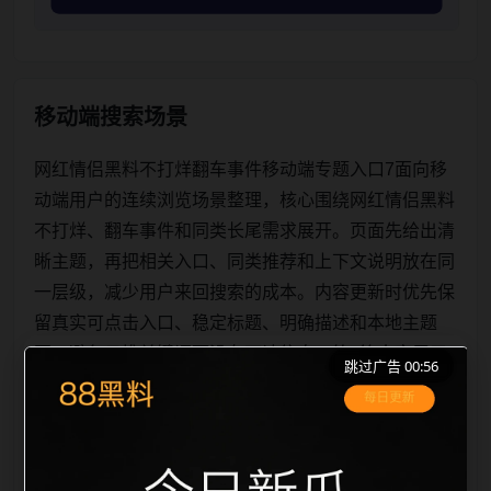
移动端搜索场景
网红情侣黑料不打烊翻车事件移动端专题入口7面向移
动端用户的连续浏览场景整理，核心围绕网红情侣黑料
不打烊、翻车事件和同类长尾需求展开。页面先给出清
晰主题，再把相关入口、同类推荐和上下文说明放在同
一层级，减少用户来回搜索的成本。内容更新时优先保
留真实可点击入口、稳定标题、明确描述和本地主题
图，避免只堆关键词而没有可读信息。第7篇内容用于
跳过广告 00:56
补齐栏目深度，同时帮助 sitemap、栏目页、首页推荐
形成更自然的内链关系。图片说明统一绑定站点主关键
词、栏目词和文章标题，让搜索引擎能够从标题、正
文、图片 alt、title 之间识