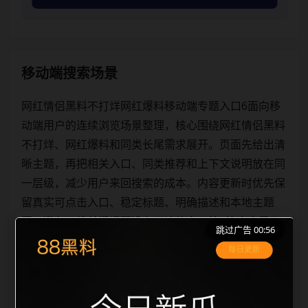
移动端搜索场景
网红情侣黑料不打烊网红爆料移动端专题入口6面向移
动端用户的连续浏览场景整理，核心围绕网红情侣黑料
不打烊、网红爆料和同类长尾需求展开。页面先给出清
晰主题，再把相关入口、同类推荐和上下文说明放在同
一层级，减少用户来回搜索的成本。内容更新时优先保
留真实可点击入口、稳定标题、明确描述和本地主题
图，避免只堆关键词而没有可读信息。第6篇内容用于
跳过广告 00:56
补齐栏目深度，同时帮助 sitemap、栏目页、首页推荐
形成更自然的内链关系。图片说明统一绑定站点主关键
词、栏目词和文章标题，让搜索引擎能够从标题、正
文、图片 alt、title 之间识