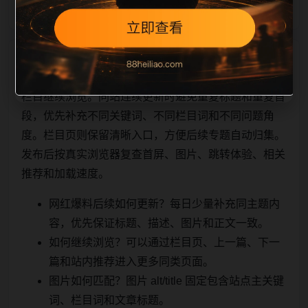
相关问题与推荐
栏目继续浏览。同站连续更新时避免重复标题和重复首
段，优先补充不同关键词、不同栏目词和不同问题角
度。栏目页则保留清晰入口，方便后续专题自动归集。
发布后按真实浏览器复查首屏、图片、跳转体验、相关
推荐和加载速度。
网红爆料后续如何更新？每日少量补充同主题内
容，优先保证标题、描述、图片和正文一致。
如何继续浏览？可以通过栏目页、上一篇、下一
篇和站内推荐进入更多同类页面。
图片如何匹配？图片 alt/title 固定包含站点主关键
词、栏目词和文章标题。