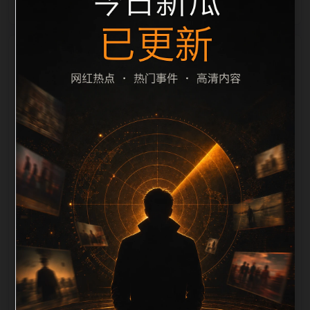
栏目内容归集
别一致主题。后续每日采集时，建议继续执行远程图片
本地化、坏图默认图兜底、标题去重和 description 长
度过滤。如果同一主题下有多个相近页面，应通过不同
角度补充事件背景、访问场景、相关问题或专题入口，
降低站群页面之间的重复感。页面底部保留同类推荐、
上一篇下一篇和 sitemap 入口，保证重要页面点击深度
尽量控制在三次以内。正文维护时可按用户搜索路径补
充三类信息：入口是否稳定、同栏目还有哪些可继续阅
读、移动端打开时图片和摘要是否一致。每次新增内容
后同步检查标题、description、canonical、主题图、
alt、title和推荐链接，确保页面既能被搜索引擎理解，
也能让真实用户顺着