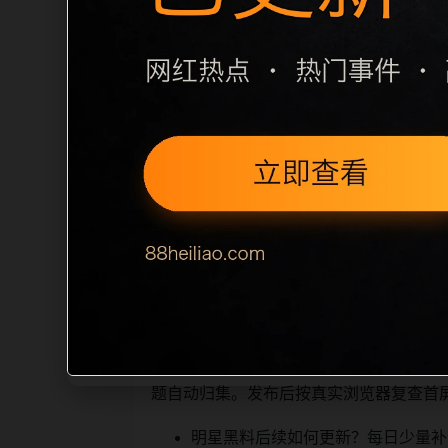
栏目内容归集
别一致主题。后续每日采集时，建议继续执行
面，应通过不同角度补充事件背景、访问
sitemap 入口，保证重要页面点击
读、移动端打开时图片和摘要是否一致。每次新增内
索引擎理解，也能让真实用户顺着
相关问题与推荐
栏目继续浏览。同站连续更新时避免重复
题自动归集。发布后按真实浏览器复查首
明星黑料后续如何更新？每日少量补