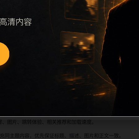
远程图片本地化、坏图默认图兜底、标题去重和 descriptio
场景、相关问题或专题入口，降低站群页面之间的重复感。页面
深度尽量控制在三次以内。正文维护时可按用户搜索路径补充三类信
容后同步检查标题、description、canonical、主题图、
标题和重复首段，优先补充不同关键词、不同栏目词和不同问题
屏、图片、跳转体验、相关推荐和加载速度。
充同主题内容，优先保证标题、描述、图片和正文一致。