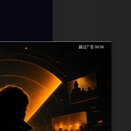
跳过广告 00:56
黑料不打烊、明星黑料和同类长尾需求展
本。内容更新时优先保留真实可点击入口、
 sitemap、栏目页、首页推荐形成更
、title 之间识