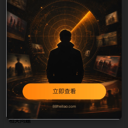
栏目内容归集
，图片文件名和 alt/title 也跟随主关键词、栏目词和文
章标题生成。如果采集内容缺少图片，将使用同主题默
认图兜底；如果标题过短、描述为空、正文摘要不足或
关键词连续重复，则不进入发布队列。本页还加入常见
问题和站内推荐，帮助用户从一个入口跳转到同类页
面、专题合集和热榜内容，提升停留时间和页面可抓取
性。第5条内容作为初始建设页，重点承担栏目深度补
齐、内链结构完善和后续采集归类的承接作用。
相关问题