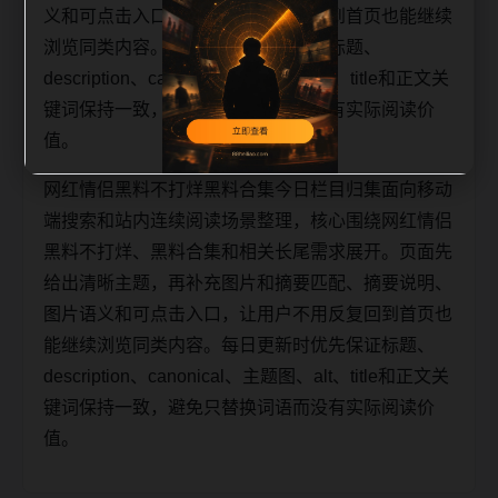
义和可点击入口，让用户不用反复回到首页也能继续
浏览同类内容。每日更新时优先保证标题、
description、canonical、主题图、alt、title和正文关
键词保持一致，避免只替换词语而没有实际阅读价
值。
网红情侣黑料不打烊黑料合集今日栏目归集面向移动
端搜索和站内连续阅读场景整理，核心围绕网红情侣
黑料不打烊、黑料合集和相关长尾需求展开。页面先
给出清晰主题，再补充图片和摘要匹配、摘要说明、
图片语义和可点击入口，让用户不用反复回到首页也
能继续浏览同类内容。每日更新时优先保证标题、
description、canonical、主题图、alt、title和正文关
键词保持一致，避免只替换词语而没有实际阅读价
值。