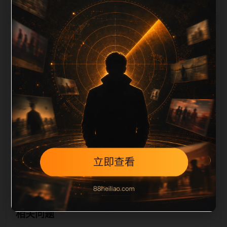
栏目内容归集
，图片文件名和 alt/title 也跟随主关键词、栏目词和文
章标题生成。如果采集内容缺少图片，将使用同主题默
认图兜底；如果标题过短、描述为空、正文摘要不足或
关键词连续重复，则不进入发布队列。本页还加入常见
问题和站内推荐，帮助用户从一个入口跳转到同类页
面、专题合集和热榜内容，提升停留时间和页面可抓取
性。第1条内容作为初始建设页，重点承担栏目深度补
齐、内链结构完善和后续采集归类的承接作用。
相关问题