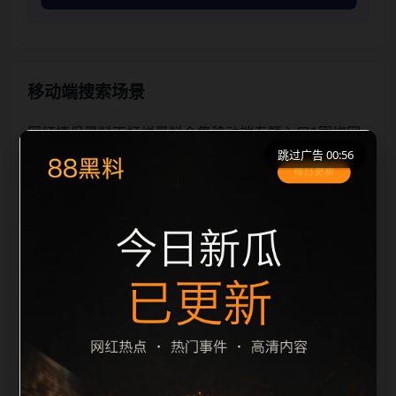
移动端搜索场景
网红情侣黑料不打烊黑料合集移动端专题入口1围绕网
跳过广告 00:56
红情侣黑料不打烊和黑料合集展开，适合移动端用户在
短时间内理解页面主题、入口路径和延伸阅读方向。本
站在整理内容时优先保持标题、摘要、栏目和图片说明
一致，减少无关词堆砌，避免同一批页面出现高度重
复。从搜索体验看，用户通常先看标题是否明确，再看
摘要是否说明更新范围，随后通过栏目入口继续浏览同
类内容。因此本页保留面包屑、同类推荐、热门推荐、
上一篇下一篇和 sitemap 入口，让重要页面点击深度控
制在三次以内。后续更新会围绕黑料合集持续补充新内
容，每次新增保持少量、稳定、相关