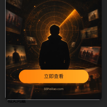
栏目内容归集
，图片文件名和 alt/title 也跟随主关键词、栏目词和文
章标题生成。如果采集内容缺少图片，将使用同主题默
认图兜底；如果标题过短、描述为空、正文摘要不足或
关键词连续重复，则不进入发布队列。本页还加入常见
问题和站内推荐，帮助用户从一个入口跳转到同类页
面、专题合集和热榜内容，提升停留时间和页面可抓取
性。第2条内容作为初始建设页，重点承担栏目深度补
齐、内链结构完善和后续采集归类的承接作用。
相关问题