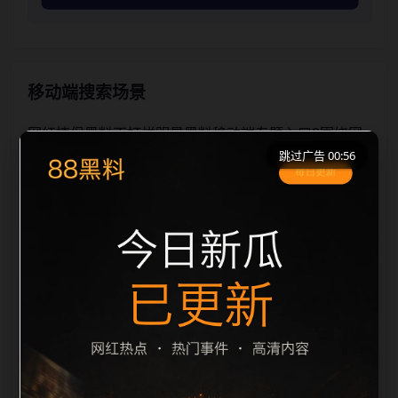
移动端搜索场景
网红情侣黑料不打烊明星黑料移动端专题入口2围绕网
跳过广告 00:56
红情侣黑料不打烊和明星黑料展开，适合移动端用户在
短时间内理解页面主题、入口路径和延伸阅读方向。本
站在整理内容时优先保持标题、摘要、栏目和图片说明
一致，减少无关词堆砌，避免同一批页面出现高度重
复。从搜索体验看，用户通常先看标题是否明确，再看
摘要是否说明更新范围，随后通过栏目入口继续浏览同
类内容。因此本页保留面包屑、同类推荐、热门推荐、
上一篇下一篇和 sitemap 入口，让重要页面点击深度控
制在三次以内。后续更新会围绕明星黑料持续补充新内
容，每次新增保持少量、稳定、相关