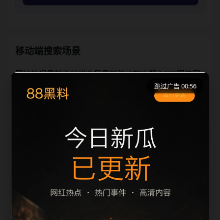
移动端搜索场景
网红情侣黑料不打烊今日黑料移动端专题入口5围绕网
跳过广告 00:56
红情侣黑料不打烊和今日黑料展开，适合移动端用户在
短时间内理解页面主题、入口路径和延伸阅读方向。本
站在整理内容时优先保持标题、摘要、栏目和图片说明
一致，减少无关词堆砌，避免同一批页面出现高度重
复。从搜索体验看，用户通常先看标题是否明确，再看
摘要是否说明更新范围，随后通过栏目入口继续浏览同
类内容。因此本页保留面包屑、同类推荐、热门推荐、
上一篇下一篇和 sitemap 入口，让重要页面点击深度控
制在三次以内。后续更新会围绕今日黑料持续补充新内
容，每次新增保持少量、稳定、相关