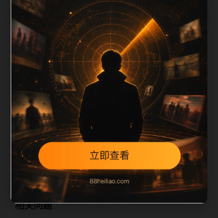
栏目内容归集
，图片文件名和 alt/title 也跟随主关键词、栏目词和文
章标题生成。如果采集内容缺少图片，将使用同主题默
认图兜底；如果标题过短、描述为空、正文摘要不足或
关键词连续重复，则不进入发布队列。本页还加入常见
问题和站内推荐，帮助用户从一个入口跳转到同类页
面、专题合集和热榜内容，提升停留时间和页面可抓取
性。第5条内容作为初始建设页，重点承担栏目深度补
齐、内链结构完善和后续采集归类的承接作用。
相关问题