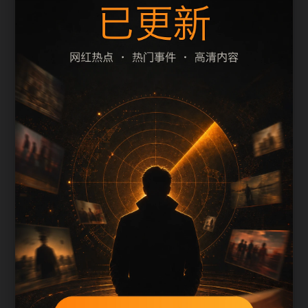
题、摘要和栏目是否一致。本页围绕明星黑料整理
阅读入口，减少用户在手机端反复返回搜索结果的
次数。
页面保留清晰的栏目路径、站内推荐和 sitemap 入
口，方便继续浏览同主题内容。
内容归集说明
网红情侣黑料不打烊会按栏目持续补充新内容，标
题、description、正文摘要和图片说明保持同一主
题，避免无关词堆砌。
后续采集或 AI 生成内容时，每篇应不少于 650 字，
并配套主题图、alt/title 和同类推荐。